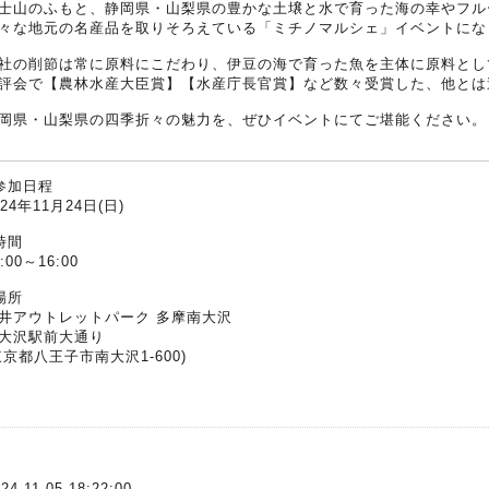
士山のふもと、静岡県・山梨県の豊かな土壌と水で育った海の幸やフル
々な地元の名産品を取りそろえている「ミチノマルシェ」イベントにな
社の削節は常に原料にこだわり、伊豆の海で育った魚を主体に原料と
評会で【農林水産大臣賞】【水産庁長官賞】など数々受賞した、他とは
岡県・山梨県の四季折々の魅力を、ぜひイベントにてご堪能ください
参加日程
024年11月24日(日)
時間
:00～16:00
場所
井アウトレットパーク 多摩南大沢
大沢駅前大通り
東京都八王子市南大沢1-600)
24-11-05 18:22:00