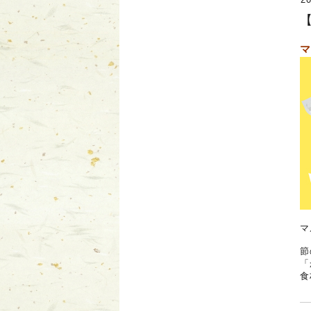
マ
マ
節
「
食