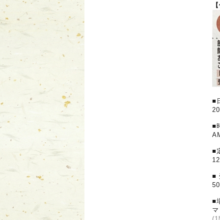
【
■
2
■
A
■
1
■
5
■
マ
(