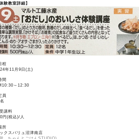
体験教室詳細】
日程
024年11月9日(土)
時間
M10:30～12:30
定員
2名
 受講料
00円(税込)/人
場所
ックスバリュ沼津南店
1階 ちゃんとごはんSTUDIO)