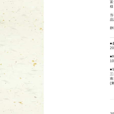
富
様
当
品
静
■
2
■
10
■
三
南
(
20