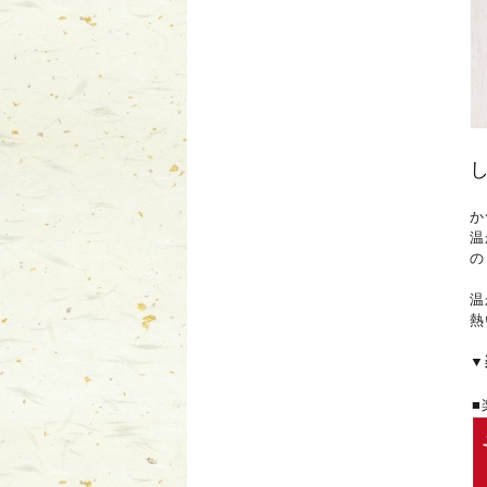
か
温
の
温
熱
▼
■