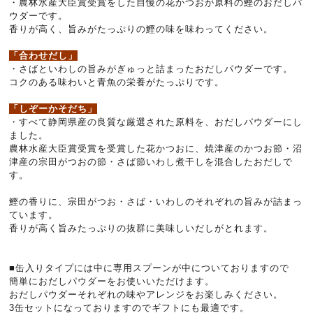
・農林水産大臣賞受賞をした自慢の花かつおが原料の鰹のおだしパ
ウダーです。
香りが高く、旨みがたっぷりの鰹の味を味わってください。
「合わせだし」
・さばといわしの旨みがぎゅっと詰まったおだしパウダーです。
コクのある味わいと青魚の栄養がたっぷりです。
「しぞーかそだち」
・すべて静岡県産の良質な厳選された原料を、おだしパウダーにし
ました。
農林水産大臣賞受賞を受賞した花かつおに、焼津産のかつお節・沼
津産の宗田がつおの節・さば節いわし煮干しを混合したおだしで
す。
鰹の香りに、宗田がつお・さば・いわしのそれぞれの旨みが詰まっ
ています。
香りが高く旨みたっぷりの抜群に美味しいだしがとれます。
■缶入りタイプには中に専用スプーンが中についておりますので
簡単におだしパウダーをお使いいただけます。
おだしパウダーそれぞれの味やアレンジをお楽しみください。
3缶セットになっておりますのでギフトにも最適です。